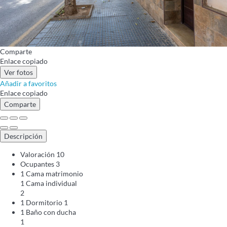
Comparte
Enlace copiado
Ver fotos
Añadir a favoritos
Enlace copiado
Comparte
Descripción
Valoración
10
Ocupantes
3
1 Cama matrimonio
1 Cama individual
2
1 Dormitorio
1
1 Baño con ducha
1