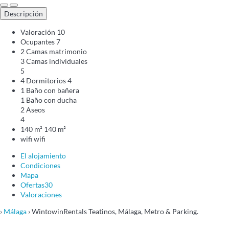
Descripción
Valoración
10
Ocupantes
7
2 Camas matrimonio
3 Camas individuales
5
4 Dormitorios
4
1 Baño con bañera
1 Baño con ducha
2 Aseos
4
140 m²
140 m²
wifi
wifi
El alojamiento
Condiciones
Mapa
Ofertas
30
Valoraciones
›
Málaga
› WintowinRentals Teatinos, Málaga, Metro & Parking.